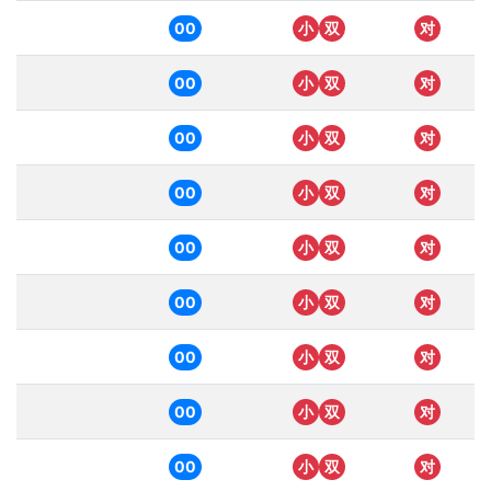
00
小
双
对
00
小
双
对
00
小
双
对
00
小
双
对
00
小
双
对
00
小
双
对
00
小
双
对
00
小
双
对
00
小
双
对