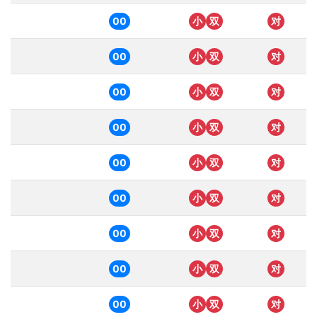
00
小
双
对
00
小
双
对
00
小
双
对
00
小
双
对
00
小
双
对
00
小
双
对
00
小
双
对
00
小
双
对
00
小
双
对