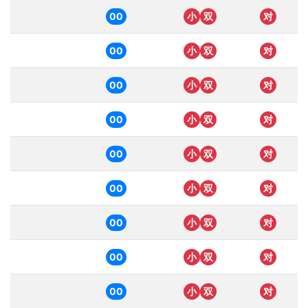
00
小
双
对
00
小
双
对
00
小
双
对
00
小
双
对
00
小
双
对
00
小
双
对
00
小
双
对
00
小
双
对
00
小
双
对