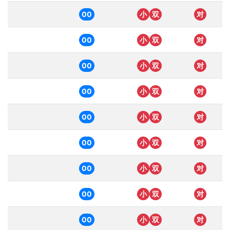
00
小
双
对
00
小
双
对
00
小
双
对
00
小
双
对
00
小
双
对
00
小
双
对
00
小
双
对
00
小
双
对
00
小
双
对