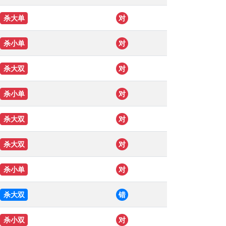
杀大单
对
杀小单
对
杀大双
对
杀小单
对
杀大双
对
杀大双
对
杀小单
对
杀大双
错
杀小双
对