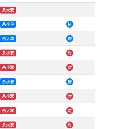
杀大双
杀小单
错
杀大单
错
杀小双
对
杀小双
对
杀小双
错
杀小双
对
杀大双
对
杀大双
对