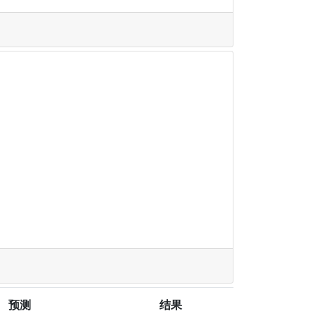
预测
结果