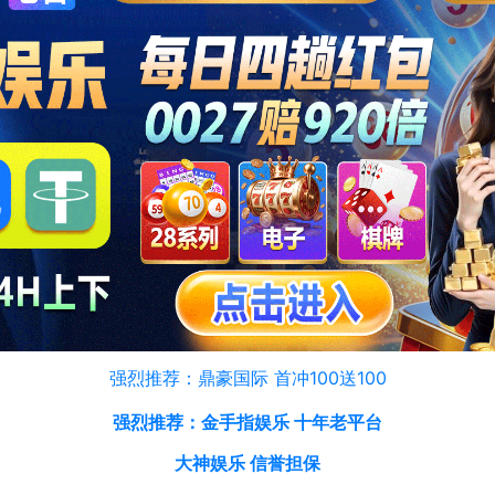
强烈推荐：鼎豪国际 首冲100送100
强烈推荐：金手指娱乐 十年老平台
大神娱乐 信誉担保