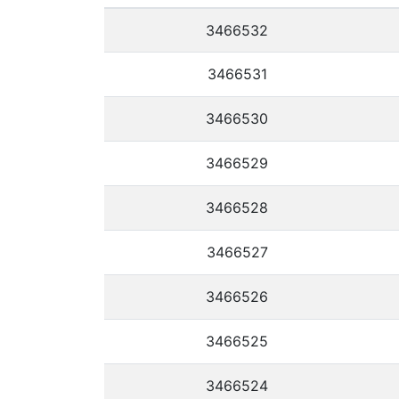
3466532
3466531
3466530
3466529
3466528
3466527
3466526
3466525
3466524