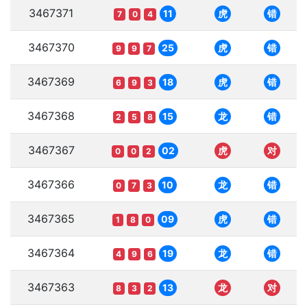
3467371
11
虎
错
7
0
4
3467370
25
虎
错
9
9
7
3467369
18
虎
错
6
9
3
3467368
15
龙
错
2
5
8
3467367
02
虎
对
0
0
2
3467366
10
龙
错
0
7
3
3467365
09
虎
错
1
8
0
3467364
19
龙
错
4
9
6
3467363
13
龙
对
8
3
2