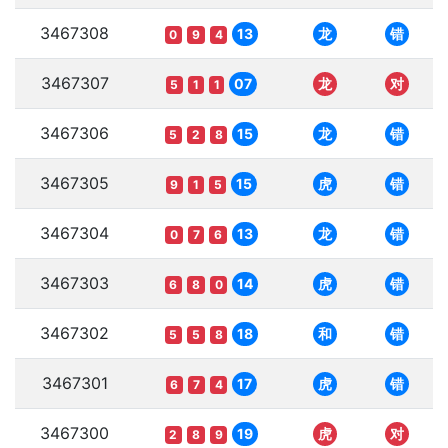
3467308
13
龙
错
0
9
4
3467307
07
龙
对
5
1
1
3467306
15
龙
错
5
2
8
3467305
15
虎
错
9
1
5
3467304
13
龙
错
0
7
6
3467303
14
虎
错
6
8
0
3467302
18
和
错
5
5
8
3467301
17
虎
错
6
7
4
3467300
19
虎
对
2
8
9