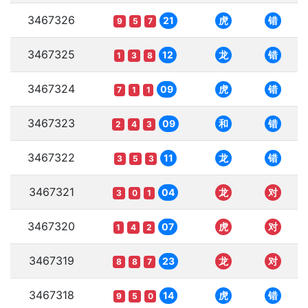
3467326
21
虎
错
9
5
7
3467325
12
龙
错
1
3
8
3467324
09
虎
错
7
1
1
3467323
09
和
错
2
4
3
3467322
11
龙
错
3
5
3
3467321
04
龙
对
3
0
1
3467320
07
虎
对
1
4
2
3467319
23
龙
对
8
8
7
3467318
14
虎
错
9
5
0