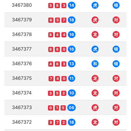
3467380
14
虎
错
3
8
3
3467379
18
虎
对
6
5
7
3467378
16
龙
对
8
4
4
3467377
16
虎
错
8
8
0
3467376
13
和
错
4
6
3
3467375
11
龙
对
7
4
0
3467374
10
龙
对
3
5
2
3467373
06
虎
对
0
1
5
3467372
18
龙
对
9
7
2